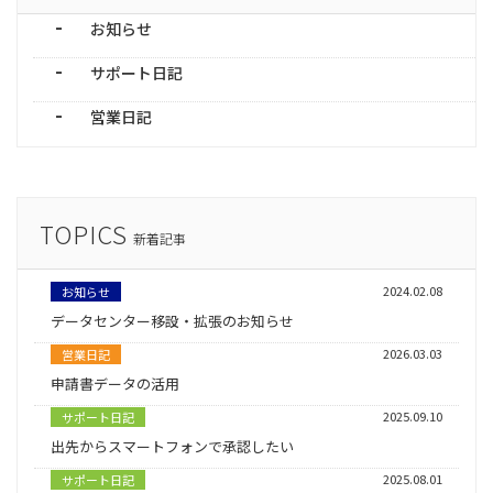
お知らせ
サポート日記
営業日記
新着記事
2024.02.08
お知らせ
データセンター移設・拡張のお知らせ
2026.03.03
営業日記
申請書データの活用
2025.09.10
サポート日記
出先からスマートフォンで承認したい
2025.08.01
サポート日記